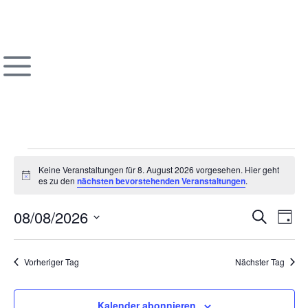
Keine Veranstaltungen für 8. August 2026 vorgesehen. Hier geht
Hinweis
es zu den
nächsten bevorstehenden Veranstaltungen
.
Veran
Ve
08/08/2026
Suche
Tag
Datum
An
Such
wählen.
Na
Vorheriger Tag
Nächster Tag
und
Ansic
Kalender abonnieren