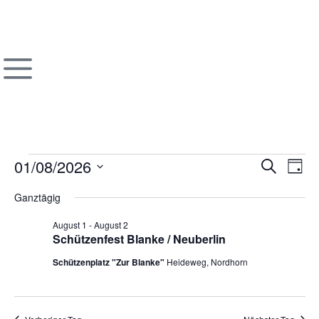
Veran
Ve
01/08/2026
Suche
Tag
Datum
An
Such
wählen.
Ganztägig
Na
und
August 1
-
August 2
Schützenfest Blanke / Neuberlin
Ansic
Schützenplatz "Zur Blanke"
Heideweg, Nordhorn
Navig